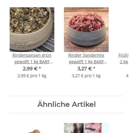
Rinderpansen grün
Rinder Sondermix
Frühli
gewolft 1 kg BARF
gewolft 1 kg BARF
2 kg B
Frostfutter
Frostfutter
2,99 €
*
3,27 €
*
2,99 € pro 1 kg
3,27 € pro 1 kg
4,7
Ähnliche Artikel