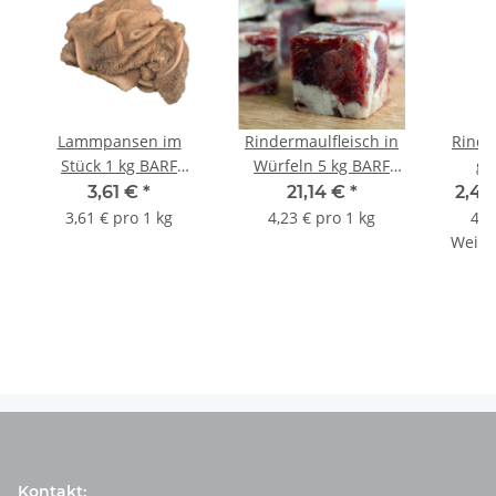
Lammpansen im
Rindermaulfleisch in
Rinde
Stück 1 kg BARF
Würfeln 5 kg BARF
ge
Frostfutter
Frostfutter
F
3,61 €
*
21,14 €
*
2,49
3,61 € pro 1 kg
4,23 € pro 1 kg
4,9
Weite
e
Kontakt: