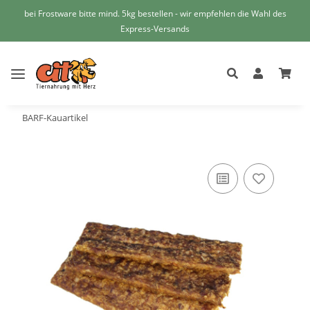
bei Frostware bitte mind. 5kg bestellen - wir empfehlen die Wahl des
Express-Versands
BARF-Kauartikel