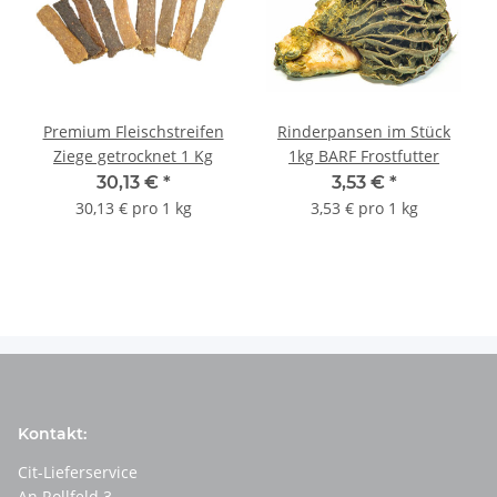
Premium Fleischstreifen
Rinderpansen im Stück
Ziege getrocknet 1 Kg
1kg BARF Frostfutter
30,13 €
*
3,53 €
*
30,13 € pro 1 kg
3,53 € pro 1 kg
Kontakt:
Cit-Lieferservice
An Rollfeld 3