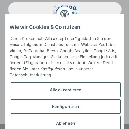
Wie wir Cookies & Co nutzen
Durch Klicken auf „Alle akzeptieren“ gestatten Sie den
Einsatz folgender Dienste auf unserer Website: YouTube,
Vimeo, ReCaptcha, Brevo, Google Analytics, Google Ads,
Google Tag Manager. Sie können die Einstellung jederzeit
ändern (Fingerabdruck-Icon links unten). Weitere Details
Vertrag widerrufen
finden Sie unter
Konfigurieren
und in unserer
Datenschutzerklärung
.
Alle akzeptieren
* Alle Preise inkl. gesetzlicher USt., zzgl.
Versand
, zzgl.
Mindermengenzuschlag
Konfigurieren
Der Gesamtpreis ist abhängig vom Mehrwertsteuersatz des Lieferlandes.
** gilt für Lieferungen innerhalb Deutschlands, Lieferbedingungen für andere
Länder entnehmen Sie bitte der Schaltfläche
Versandinformationen
Ablehnen