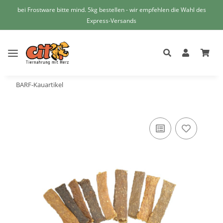
bei Frostware bitte mind. 5kg bestellen - wir empfehlen die Wahl des
Express-Versands
BARF-Kauartikel