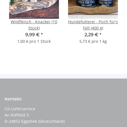
Wildfleisch - Knacker (10
Hundefutterei - Fisch für's
Stück)
Fell (400 g)
9,99 €
*
2,29 €
*
1,00 € pro 1 Stück
5,73 € pro 1 kg
Kontakt:
Cit-Lieferservice
An Rollfeld 3
D-24852 Eggebek (Deutschland)