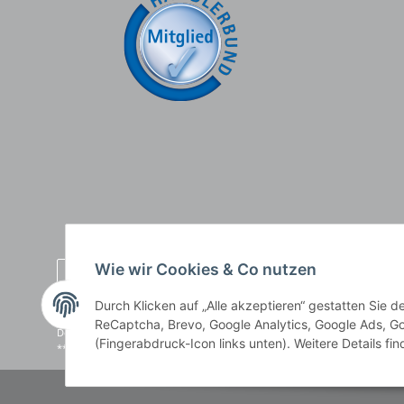
Wie wir Cookies & Co nutzen
Durch Klicken auf „Alle akzeptieren“ gestatten Sie 
* Alle Preise inkl. gesetzlicher USt., zzgl.
Versand
, zzgl.
Mindermengenzusch
ReCaptcha, Brevo, Google Analytics, Google Ads, Go
Der Gesamtpreis ist abhängig vom Mehrwertsteuersatz des Lieferlandes.
(Fingerabdruck-Icon links unten). Weitere Details fi
** gilt für Lieferungen innerhalb Deutschlands, Lieferbedingungen für an