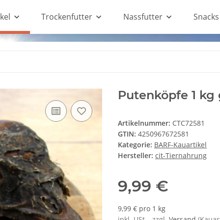
kel
Trockenfutter
Nassfutter
Snacks
Putenköpfe 1 kg
Artikelnummer:
CTC72581
GTIN:
4250967672581
Kategorie:
BARF-Kauartikel
Hersteller:
cit-Tiernahrung
9,99 €
9,99 € pro 1 kg
inkl. USt. , zzgl.
Versand
(Kauart