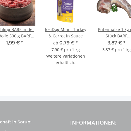
hling BARF in der
JosiDog Mini - Turkey
Putenhälse 1 kg 
Rolle 500 g BARF
& Carrot in Sauce
Stück BARF
Frostfutter
Frostfutter
1,99 €
*
ab
0,79 €
*
3,87 €
*
7,90 € pro 1 kg
3,87 € pro 1 kg
Weitere Variationen
erhältlich.
INFORMATIONEN:
häft in Sörup: