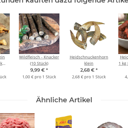
unden kauften dazu folgende Artike
ein
Wildfleisch - Knacker
Heidschnuckenhorn
Hei
ck
(10 Stück)
klein
1 kg
9,99 €
*
2,68 €
*
tück
1,00 € pro 1 Stück
2,68 € pro 1 Stück
4
Ähnliche Artikel