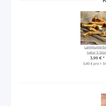
K
Lammunterb
natur 5 Stü
getrocknet
3,99 €
*
0,80 € pro 1 S