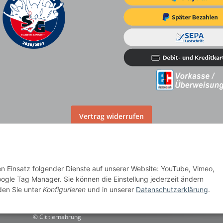
Vertrag widerrufen
den Einsatz folgender Dienste auf unserer Website: YouTube, Vimeo,
lag
ogle Tag Manager. Sie können die Einstellung jederzeit ändern
nden Sie unter
Konfigurieren
und in unserer
Datenschutzerklärung
.
dere Länder entnehmen Sie bitte der Schaltfläche
Versandinformationen
© Cit tiernahrung