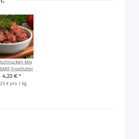
l:
dschnucken Mix
 BARF Frostfutter
4,23 €
*
,23 € pro 1 kg