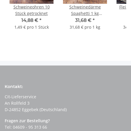
Schweineohren 10
Schweinedärme
Fleisc
Stück getrocknet
Spaghetti 1 kg
getrocknet
14,88 €
*
31,68 €
*
1,49 € pro 1 Stück
31,68 € pro 1 kg
34,1
Kontakt:
Cit-Lieferservice
An Rollfeld 3
D-24852 Eggebek (Deutschland)
Fragen zur Bestellung?
Tel: 04609 - 95 313 66