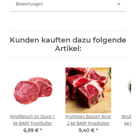
Bewertungen
Kunden kauften dazu folgende
Artikel:
Rindfleisch im Stück 1
Frühlings-Batzen Rind
Rinder
kg BARF Frostfutter
2 kg BARF Frostfutter
kg BA
6,99 €
*
9,40 €
*