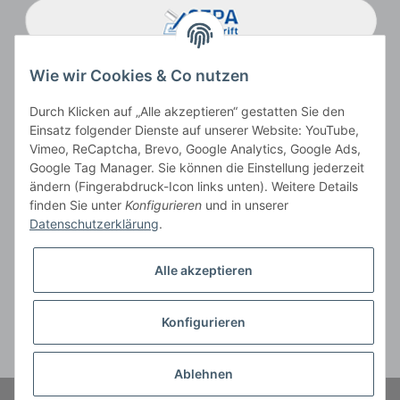
Wie wir Cookies & Co nutzen
Durch Klicken auf „Alle akzeptieren“ gestatten Sie den
Einsatz folgender Dienste auf unserer Website: YouTube,
Vimeo, ReCaptcha, Brevo, Google Analytics, Google Ads,
Google Tag Manager. Sie können die Einstellung jederzeit
ändern (Fingerabdruck-Icon links unten). Weitere Details
Vertrag widerrufen
finden Sie unter
Konfigurieren
und in unserer
Datenschutzerklärung
.
Alle akzeptieren
* Alle Preise inkl. gesetzlicher USt., zzgl.
Versand
, zzgl.
Mindermengenzuschlag
Konfigurieren
Der Gesamtpreis ist abhängig vom Mehrwertsteuersatz des Lieferlandes.
** gilt für Lieferungen innerhalb Deutschlands, Lieferbedingungen für andere
Länder entnehmen Sie bitte der Schaltfläche
Versandinformationen
Ablehnen