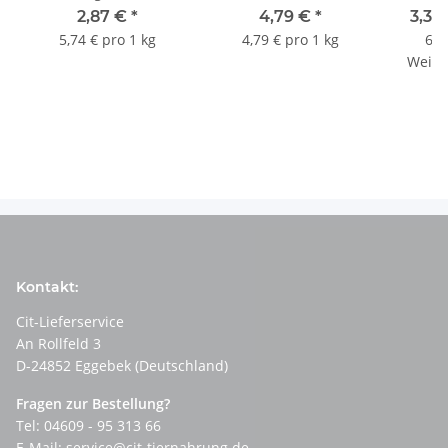
BARF Frostfutter
BARF
2,87 €
*
4,79 €
*
3,30
5,74 € pro 1 kg
4,79 € pro 1 kg
6,5
Weite
e
Kontakt:
Cit-Lieferservice
An Rollfeld 3
D-24852 Eggebek (Deutschland)
Fragen zur Bestellung?
Tel: 04609 - 95 313 66
E-Mail:
service@cit-tiernahrung.de