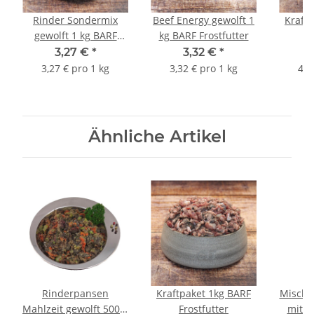
Rinder Sondermix
Beef Energy gewolft 1
Kraft
gewolft 1 kg BARF
kg BARF Frostfutter
F
Frostfutter
3,27 €
*
3,32 €
*
3,27 € pro 1 kg
3,32 € pro 1 kg
4,7
Ähnliche Artikel
Rinderpansen
Kraftpaket 1kg BARF
Mischf
Mahlzeit gewolft 500 g
Frostfutter
mit P