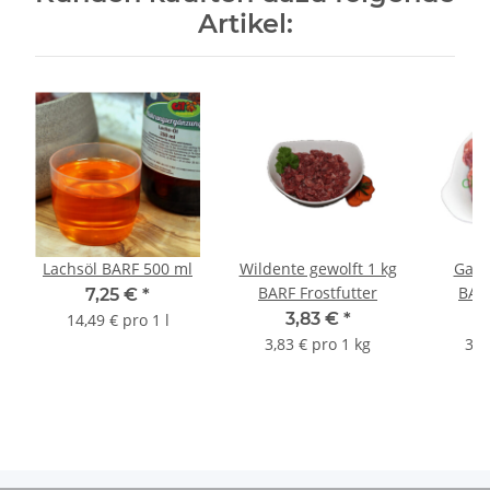
Artikel:
Lachsöl BARF 500 ml
Wildente gewolft 1 kg
Gans
BARF Frostfutter
BARF
7,25 €
*
3,83 €
*
14,49 € pro 1 l
3,83 € pro 1 kg
3,7