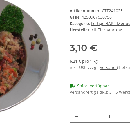
Artikelnummer:
CTF24102E
GTIN:
4250967630758
Kategorie:
Fertige BARF-Menü
Hersteller:
cit-Tiernahrung
3,10 €
6,21 € pro 1 kg
inkl. USt. , zzgl.
Versand
(Tiefk
Sofort verfügbar
Versandfertig (idR.):
3 - 5 Wer