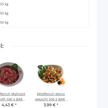
,55 kg
,50
kg
,50 kg
l:
fleisch Mahlzeit
Wildfleisch Menü
olft 500 g BARF
gekocht 500 g BARF
Frostfutter
Frostfutter
4,43 €
*
3,99 €
*