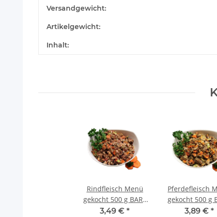
Versandgewicht:
Artikelgewicht:
Inhalt:
K
Rindfleisch Menü
Pferdefleisch 
gekocht 500 g BARF
gekocht 500 g 
Frostfutter
Frostfutter
3,49 €
*
3,89 €
*