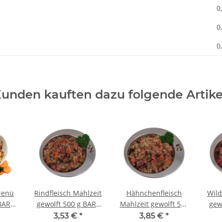
0
0
0
unden kauften dazu folgende Artike
Menü
Rindfleisch Mahlzeit
Hähnchenfleisch
Wild
BARF
gewolft 500 g BARF
Mahlzeit gewolft 500
gew
Frostfutter
g BARF Frostfutter
3,53 €
*
3,85 €
*