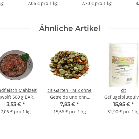
kg
7,06 € pro 1 kg
7,70 € pro 1 kg
8
Ähnliche Artikel
ndfleisch Mahlzeit
cit-Garten - Mix ohne
cit
ewolft 500 g BARF
Getreide und ohne
Geflügelblutpulv
Frostfutter
Kräuter 500 g BARF
500 g
3,53 €
*
7,83 €
*
15,95 €
*
7,06 € pro 1 kg
15,66 € pro 1 kg
31,90 € pro 1 k