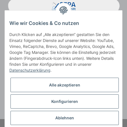
Wie wir Cookies & Co nutzen
Durch Klicken auf „Alle akzeptieren“ gestatten Sie den
Einsatz folgender Dienste auf unserer Website: YouTube,
Vimeo, ReCaptcha, Brevo, Google Analytics, Google Ads,
Google Tag Manager. Sie können die Einstellung jederzeit
ändern (Fingerabdruck-Icon links unten). Weitere Details
Vertrag widerrufen
finden Sie unter
Konfigurieren
und in unserer
Datenschutzerklärung
.
Alle akzeptieren
* Alle Preise inkl. gesetzlicher USt., zzgl.
Versand
, zzgl.
Mindermengenzuschlag
Konfigurieren
Der Gesamtpreis ist abhängig vom Mehrwertsteuersatz des Lieferlandes.
** gilt für Lieferungen innerhalb Deutschlands, Lieferbedingungen für andere
Länder entnehmen Sie bitte der Schaltfläche
Versandinformationen
Ablehnen
© Cit tiernahrung