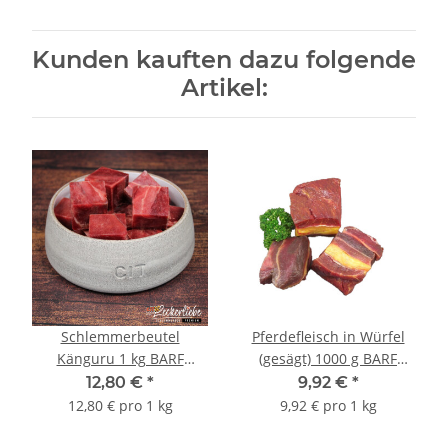
Kunden kauften dazu folgende
Artikel:
Schlemmerbeutel
Pferdefleisch in Würfel
Känguru 1 kg BARF
(gesägt) 1000 g BARF
Frostfutter
Frostfutter
12,80 €
*
9,92 €
*
12,80 € pro 1 kg
9,92 € pro 1 kg