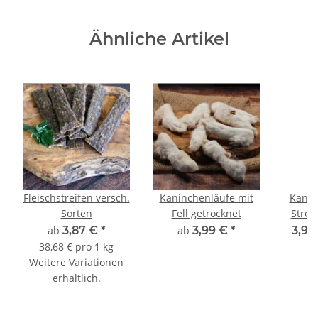
Ähnliche Artikel
Fleischstreifen versch.
Kaninchenläufe mit
Kanin
Sorten
Fell getrocknet
Strei
ab
3,87 €
*
ab
3,99 €
*
3,99
38,68 € pro 1 kg
Weitere Variationen
erhältlich.