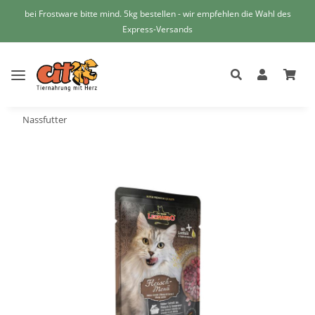
bei Frostware bitte mind. 5kg bestellen - wir empfehlen die Wahl des
Express-Versands
Nassfutter