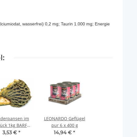
alciumiodat, wasserfrei) 0,2 mg; Taurin 1.000 mg; Energie
l:
nderpansen im
LEONARDO Geflügel
tück 1kg BARF
pur 6 x 400 g
Frostfutter
3,53 €
*
14,94 €
*