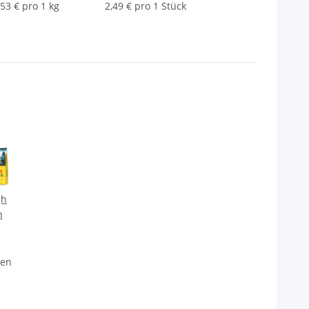
,53 € pro 1 kg
2,49 € pro 1 Stück
gh
h
nen