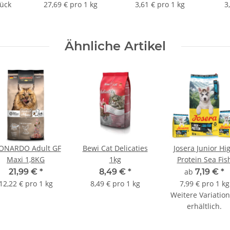
tück
27,69 € pro 1 kg
3,61 € pro 1 kg
3
Ähnliche Artikel
ONARDO Adult GF
Bewi Cat Delicaties
Josera Junior Hi
Maxi 1,8KG
1kg
Protein Sea Fis
21,99 €
*
8,49 €
*
ab
7,19 €
*
12,22 € pro 1 kg
8,49 € pro 1 kg
7,99 € pro 1 kg
Weitere Variatio
erhältlich.