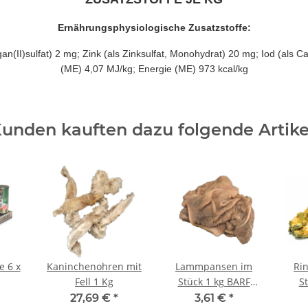
Ernährungsphysiologische Zusatzstoffe:
(II)sulfat) 2 mg; Zink (als Zinksulfat, Monohydrat) 20 mg; Iod (als C
(ME) 4,07 MJ/kg; Energie (ME) 973 kcal/kg
unden kauften dazu folgende Artike
 6 x
Kaninchenohren mit
Lammpansen im
Ri
Fell 1 Kg
Stück 1 kg BARF
S
Frostfutter
27,69 €
*
3,61 €
*