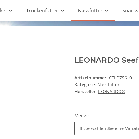
kel
Trockenfutter
Nassfutter
Snacks
LEONARDO Seef
Artikelnummer:
CTLD75610
Kategorie:
Nassfutter
Hersteller:
LEONARDO®
Menge
Bitte wählen Sie eine Variat