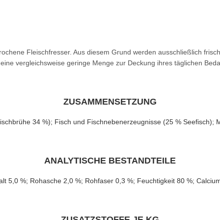
rochene Fleischfresser. Aus diesem Grund werden ausschließlich frisch
e eine vergleichsweise geringe Menge zur Deckung ihres täglichen Beda
ZUSAMMENSETZUNG
ischbrühe 34 %); Fisch und Fischnebenerzeugnisse (25 % Seefisch); Min
ANALYTISCHE BESTANDTEILE
alt 5,0 %; Rohasche 2,0 %; Rohfaser 0,3 %; Feuchtigkeit 80 %; Calci
ZUSATZSTOFFE JE KG