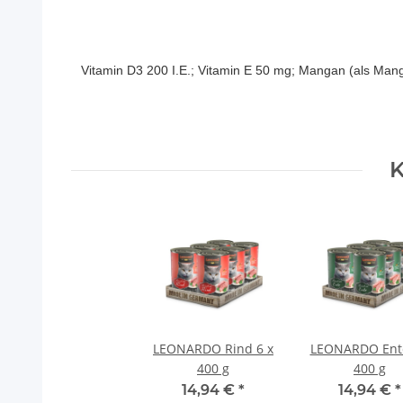
Vitamin D3 200 I.E.; Vitamin E 50 mg; Mangan (als Mangan
K
LEONARDO Rind 6 x
LEONARDO Ente
400 g
400 g
14,94 €
*
14,94 €
*