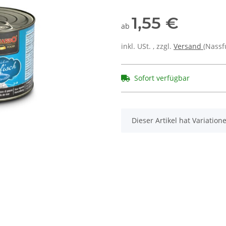
1,55 €
ab
inkl. USt. , zzgl.
Versand
(Nassf
Sofort verfügbar
x
Dieser Artikel hat Variatio