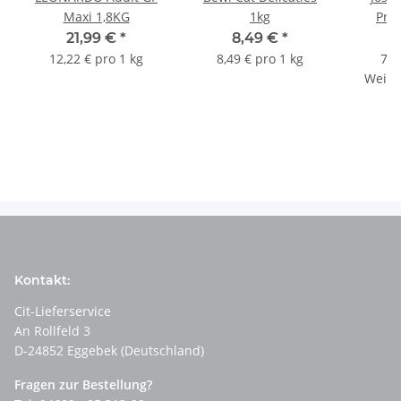
Maxi 1,8KG
1kg
Prot
21,99 €
*
8,49 €
*
a
12,22 € pro 1 kg
8,49 € pro 1 kg
7,9
Weite
e
Kontakt:
Cit-Lieferservice
An Rollfeld 3
D-24852 Eggebek (Deutschland)
Fragen zur Bestellung?