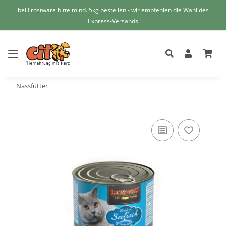
bei Frostware bitte mind. 5kg bestellen - wir empfehlen die Wahl des
Express-Versands
Nassfutter