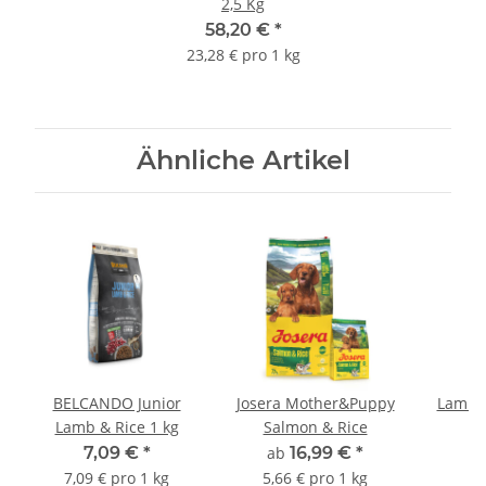
2,5 Kg
58,20 €
*
23,28 € pro 1 kg
Ähnliche Artikel
BELCANDO Junior
Josera Mother&Puppy
Lammk
Lamb & Rice 1 kg
Salmon & Rice
g
7,09 €
*
ab
16,99 €
*
a
7,09 € pro 1 kg
5,66 € pro 1 kg