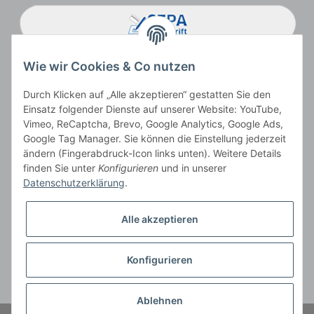
Wie wir Cookies & Co nutzen
Durch Klicken auf „Alle akzeptieren“ gestatten Sie den
Einsatz folgender Dienste auf unserer Website: YouTube,
Vimeo, ReCaptcha, Brevo, Google Analytics, Google Ads,
Google Tag Manager. Sie können die Einstellung jederzeit
ändern (Fingerabdruck-Icon links unten). Weitere Details
Vertrag widerrufen
finden Sie unter
Konfigurieren
und in unserer
Datenschutzerklärung
.
Alle akzeptieren
* Alle Preise inkl. gesetzlicher USt., zzgl.
Versand
, zzgl.
Mindermengenzuschlag
Konfigurieren
Der Gesamtpreis ist abhängig vom Mehrwertsteuersatz des Lieferlandes.
** gilt für Lieferungen innerhalb Deutschlands, Lieferbedingungen für andere
Länder entnehmen Sie bitte der Schaltfläche
Versandinformationen
Ablehnen