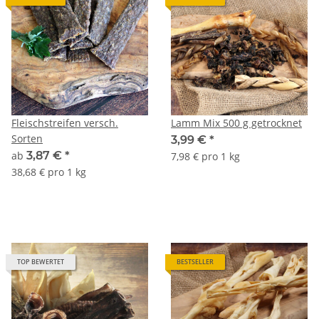
Fleischstreifen versch.
Lamm Mix 500 g getrocknet
Sorten
3,99 €
*
ab
3,87 €
*
7,98 € pro 1 kg
38,68 € pro 1 kg
TOP BEWERTET
BESTSELLER