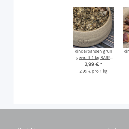
Rinderpansen grün
Ri
gewolft 1 kg BARF
Frostfutter
2,99 €
*
2,99 € pro 1 kg