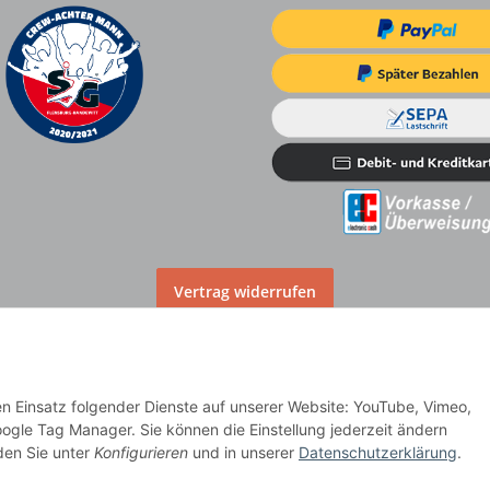
Vertrag widerrufen
den Einsatz folgender Dienste auf unserer Website: YouTube, Vimeo,
lag
ogle Tag Manager. Sie können die Einstellung jederzeit ändern
nden Sie unter
Konfigurieren
und in unserer
Datenschutzerklärung
.
dere Länder entnehmen Sie bitte der Schaltfläche
Versandinformationen