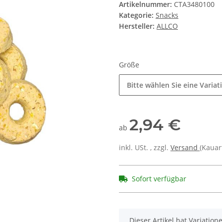
Artikelnummer:
CTA3480100
Kategorie:
Snacks
Hersteller:
ALLCO
Größe
Bitte wählen Sie eine Variat
2,94 €
ab
inkl. USt. , zzgl.
Versand
(Kauart
Sofort verfügbar
x
Dieser Artikel hat Variatio