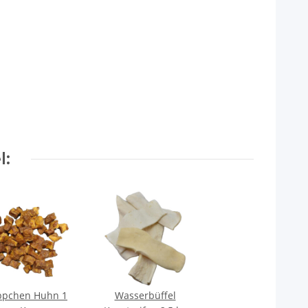
l:
ppchen Huhn 1
Wasserbüffel