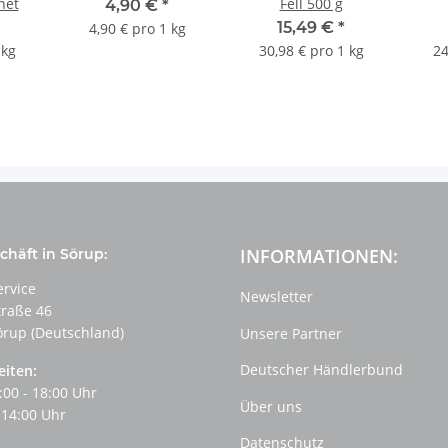
net
Fell 500 g
4,90 €
*
15,49 €
*
4,90 € pro 1 kg
 kg
30,98 € pro 1 kg
24
INFORMATIONEN:
häft in Sörup:
ervice
Newsletter
traße 46
örup (Deutschland)
Unsere Partner
Deutscher Händlerbund
eiten:
:00 - 18:00 Uhr
Über uns
 14:00 Uhr
Datenschutz