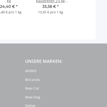
Kg
Kaustreifen 2,5 kg
getrocknet
24,40 €
*
33,38 €
*
,40 € pro 1 kg
13,35 € pro 1 kg
UNSERE MARKEN:
ANIBIO
Belcando
Bewi Cat
Bewi-Dog
DIANA