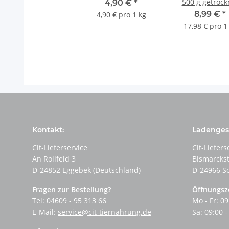
500 g getrock
4,90 €
*
8,99 €
*
4,90 € pro 1 kg
17,98 € pro 1
Kontakt:
Ladengesc
Cit-Lieferservice
Cit-Liefers
An Rollfeld 3
Bismarcks
D-24852 Eggebek (Deutschland)
D-24966 S
Fragen zur Bestellung?
Öffnungsz
Tel: 04609 - 95 313 66
Mo - Fr: 09
E-Mail:
service@cit-tiernahrung.de
Sa: 09:00 -