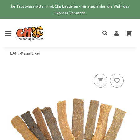
bei Frostware bitte mind. 5kg bestellen - wir empfehlen die Wahl des
Express-Versands
BARF-Kauartikel