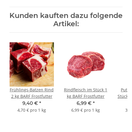
Kunden kauften dazu folgende
Artikel:
Frühlings-Batzen Rind
Rindfleisch im Stück 1
Puten
2 kg BARF Frostfutter
kg BARF Frostfutter
Stück B
9,40 €
*
6,99 €
*
4,70 € pro 1 kg
6,99 € pro 1 kg
3,8