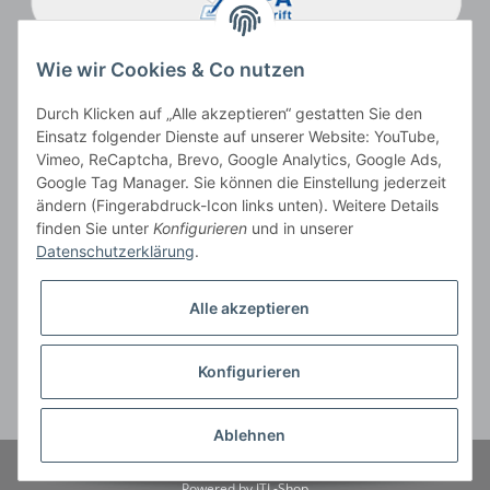
Wie wir Cookies & Co nutzen
Durch Klicken auf „Alle akzeptieren“ gestatten Sie den
Einsatz folgender Dienste auf unserer Website: YouTube,
Vimeo, ReCaptcha, Brevo, Google Analytics, Google Ads,
Google Tag Manager. Sie können die Einstellung jederzeit
ändern (Fingerabdruck-Icon links unten). Weitere Details
Vertrag widerrufen
finden Sie unter
Konfigurieren
und in unserer
Datenschutzerklärung
.
Alle akzeptieren
* Alle Preise inkl. gesetzlicher USt., zzgl.
Versand
, zzgl.
Mindermengenzuschlag
Konfigurieren
Der Gesamtpreis ist abhängig vom Mehrwertsteuersatz des Lieferlandes.
** gilt für Lieferungen innerhalb Deutschlands, Lieferbedingungen für andere
Länder entnehmen Sie bitte der Schaltfläche
Versandinformationen
Ablehnen
© Cit tiernahrung
Powered by
JTL-Shop