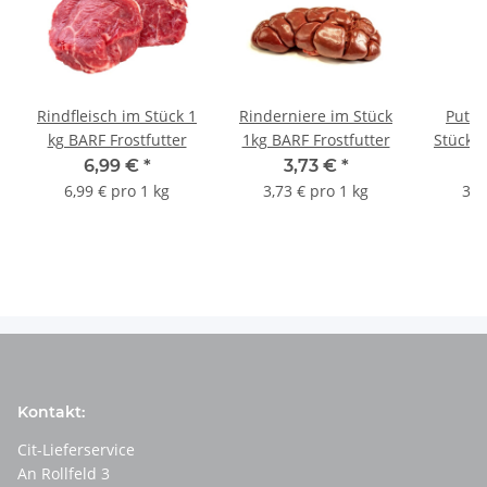
Rindfleisch im Stück 1
Rinderniere im Stück
Puten
kg BARF Frostfutter
1kg BARF Frostfutter
Stück B
6,99 €
*
3,73 €
*
6,99 € pro 1 kg
3,73 € pro 1 kg
3,8
Kontakt:
Cit-Lieferservice
An Rollfeld 3