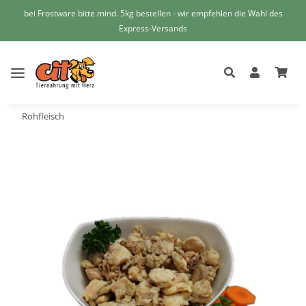
bei Frostware bitte mind. 5kg bestellen - wir empfehlen die Wahl des
Express-Versands
Rohfleisch