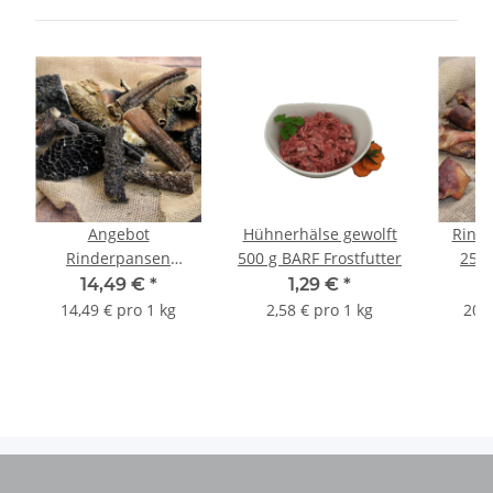
Angebot
Hühnerhälse gewolft
Rinde
Rinderpansen
500 g BARF Frostfutter
250 
Deutsch 1 kg
14,49 €
*
1,29 €
*
getrocknet
14,49 € pro 1 kg
2,58 € pro 1 kg
20,6