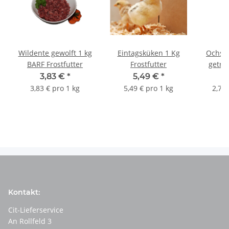
Wildente gewolft 1 kg
Eintagsküken 1 Kg
Ochse
BARF Frostfutter
Frostfutter
getro
3,83 €
*
5,49 €
*
2
3,83 € pro 1 kg
5,49 € pro 1 kg
2,75 
Kontakt:
Cit-Lieferservice
An Rollfeld 3