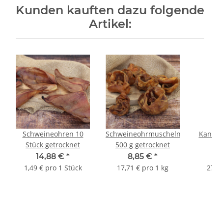
Kunden kauften dazu folgende
Artikel:
Schweineohren 10
Schweineohrmuscheln
Kanin
Stück getrocknet
500 g getrocknet
14,88 €
*
8,85 €
*
2
1,49 € pro 1 Stück
17,71 € pro 1 kg
27,6