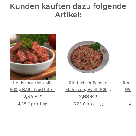
Kunden kauften dazu folgende
Artikel:
Heidschnucken Mix
Rindfleisch Pansen
Rinder
500 g BARF Frostfutter
Mahlzeit gewolft 500 g
Würf
BARF Frostfutter
F
2,34 €
*
2,88 €
*
4,68 € pro 1 kg
5,23 € pro 1 kg
4,8