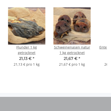
Flunder 1 kg
Schweinenasen natur
Entenf
getrocknet
1 kg getrocknet
21,13 €
*
21,67 €
*
21,13 € pro 1 kg
21,67 € pro 1 kg
26,8