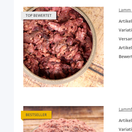
Lamm M
TOP BEWERTET
Artik
Variat
Versan
Artike
Bewer
Lammfl
BESTSELLER
Artik
Variat