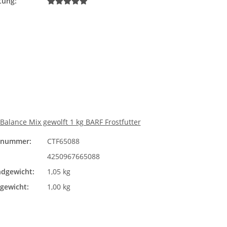
tung:
alance Mix gewolft 1 kg BARF Frostfutter
elnummer:
CTF65088
4250967665088
dgewicht:
1,05 kg
lgewicht:
1,00 kg