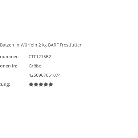
atzen in Würfeln 2 kg BARF Frostfutter
elnummer:
CTF1215B2
Größe
ionen in:
Größe
Bitte wählen Sie eine Vari
4250967651074
tung: