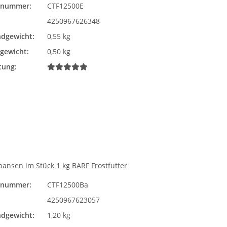
elnummer:
CTF12500E
4250967626348
dgewicht:
0,55 kg
lgewicht:
0,50 kg
tung:
nsen im Stück 1 kg BARF Frostfutter
elnummer:
CTF12500Ba
4250967623057
dgewicht:
1,20 kg