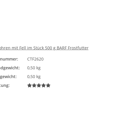
ren mit Fell im Stück 500 g BARF Frostfutter
elnummer:
CTF2620
dgewicht:
0,50 kg
lgewicht:
0,50 kg
tung: