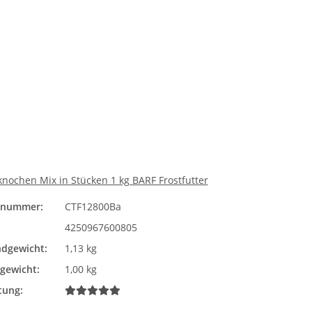
Bitte wählen Sie eine Vari
ochen Mix in Stücken 1 kg BARF Frostfutter
elnummer:
CTF12800Ba
4250967600805
dgewicht:
1,13 kg
lgewicht:
1,00 kg
tung: