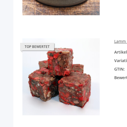
Lamm B
TOP BEWERTET
Artik
Variat
GTIN:
Bewer