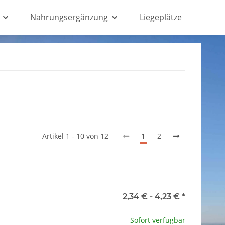
Nahrungsergänzung
Liegeplätze
Artikel 1 - 10 von 12
1
2
2,34 € -
4,23 €
*
ation.
Sofort verfügbar