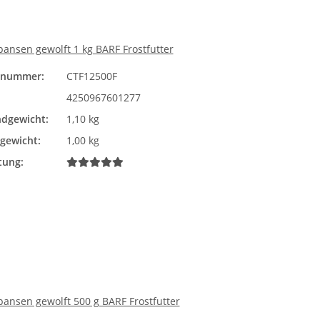
nsen gewolft 1 kg BARF Frostfutter
elnummer:
CTF12500F
4250967601277
dgewicht:
1,10 kg
lgewicht:
1,00 kg
tung:
nsen gewolft 500 g BARF Frostfutter