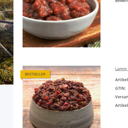
Bewer
Lamm B
BESTSELLER
Artik
GTIN:
Versan
Artike