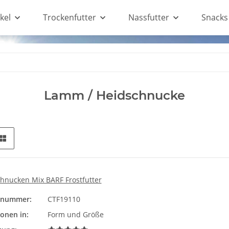
kel
Trockenfutter
Nassfutter
Snacks
Lamm / Heidschnucke
hnucken Mix BARF Frostfutter
elnummer:
CTF19110
Form und Größe
ionen in:
Form und Größe
Bitte wählen Sie eine Vari