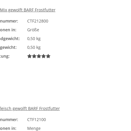
ix gewolft BARF Frostfutter
elnummer:
CTF212800
Größe
ionen in:
Größe
Bitte wählen Sie eine Vari
dgewicht:
0,50 kg
lgewicht:
0,50 kg
tung:
eisch gewolft BARF Frostfutter
elnummer:
CTF12100
Menge
ionen in:
Menge