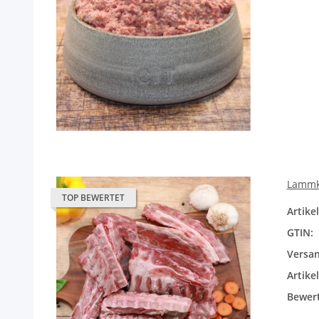
Lammkn
TOP BEWERTET
Artik
GTIN:
Versan
Artike
Bewer