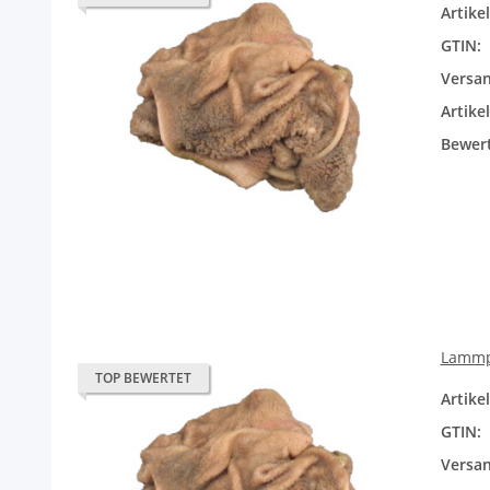
Artik
GTIN:
Versan
Artike
Bewer
Lammpa
TOP BEWERTET
Artik
GTIN:
Versan