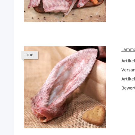
Lammoh
TOP
Artik
Versan
Artike
Bewer