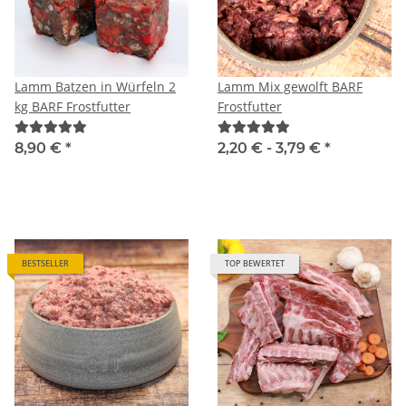
Lamm Batzen in Würfeln 2
Lamm Mix gewolft BARF
kg BARF Frostfutter
Frostfutter
8,90 €
*
2,20 € -
3,79 €
*
BESTSELLER
TOP BEWERTET