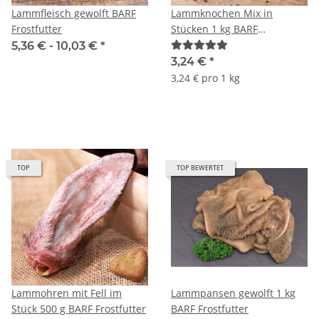
Lammfleisch gewolft BARF
Lammknochen Mix in
Frostfutter
Stücken 1 kg BARF
Frostfutter
5,36 € -
10,03 €
*
3,24 €
*
3,24 € pro 1 kg
TOP
TOP BEWERTET
Lammohren mit Fell im
Lammpansen gewolft 1 kg
Stück 500 g BARF Frostfutter
BARF Frostfutter