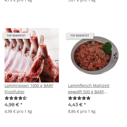
TOP BEWERTET
TOP BEWERTET
Lammrippen 1000 g BARF
Lammfleisch Mahlzeit
Frostfutter
gewolft 500 g BARF
Frostfutter
4,98 €
*
4,43 €
*
4,98 € pro 1 kg
8,86 € pro 1 kg