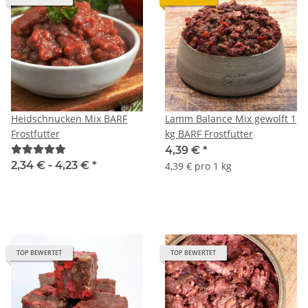
Heidschnucken Mix BARF
Lamm Balance Mix gewolft 1
Frostfutter
kg BARF Frostfutter
4,39 €
*
2,34 € -
4,23 €
*
4,39 € pro 1 kg
TOP BEWERTET
TOP BEWERTET