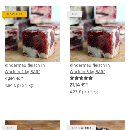
BESTSELLER
TOP
Rindermaulfleisch in
Rindermaulfleisch in
Würfeln 1 kg BARF
Würfeln 5 kg BARF
Frostfutter
Frostfutter
4,84 €
*
21,14 €
*
4,84 € pro 1 kg
4,23 € pro 1 kg
TOP
TOP BEWERTET