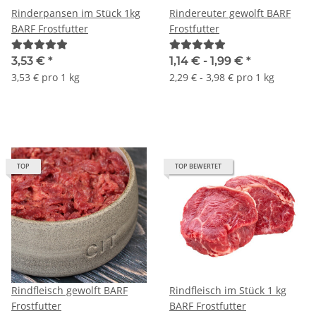
Rinderpansen im Stück 1kg
Rindereuter gewolft BARF
BARF Frostfutter
Frostfutter
3,53 €
*
1,14 € -
1,99 €
*
3,53 € pro 1 kg
2,29 € - 3,98 € pro 1 kg
TOP
TOP BEWERTET
Rindfleisch gewolft BARF
Rindfleisch im Stück 1 kg
Frostfutter
BARF Frostfutter