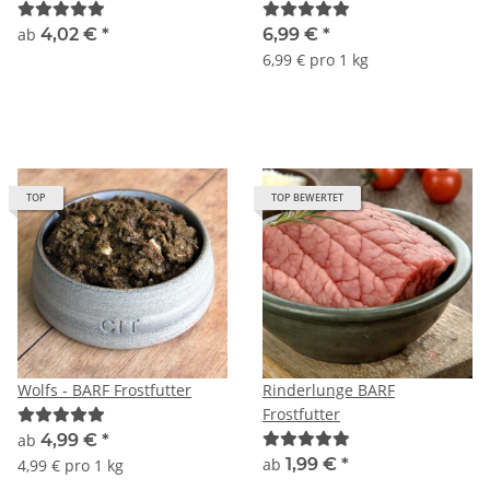
ab
4,02 €
*
6,99 €
*
6,99 € pro 1 kg
TOP
TOP BEWERTET
Wolfs - BARF Frostfutter
Rinderlunge BARF
Frostfutter
ab
4,99 €
*
ab
1,99 €
*
4,99 € pro 1 kg