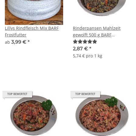
Lillys Rindfleisch Mix BARF
Rinderpansen Mahlzeit
Frostfutter
gewolft 500 g BARF
Frostfutter
ab
3,99 €
*
2,87 €
*
5,74 € pro 1 kg
TOP BEWERTET
TOP BEWERTET