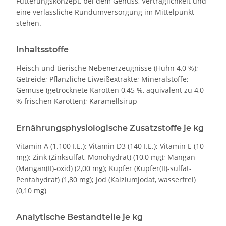
Fütterungskonzept, bei dem Genuss, Verträglichkeit und
eine verlässliche Rundumversorgung im Mittelpunkt
stehen.
Inhaltsstoffe
Fleisch und tierische Nebenerzeugnisse (Huhn 4,0 %);
Getreide; Pflanzliche Eiweißextrakte; Mineralstoffe;
Gemüse (getrocknete Karotten 0,45 %, äquivalent zu 4,0
% frischen Karotten); Karamellsirup
Ernährungsphysiologische Zusatzstoffe je kg
Vitamin A (1.100 I.E.); Vitamin D3 (140 I.E.); Vitamin E (10
mg); Zink (Zinksulfat, Monohydrat) (10,0 mg); Mangan
(Mangan(II)-oxid) (2,00 mg); Kupfer (Kupfer(II)-sulfat-
Pentahydrat) (1,80 mg); Jod (Kalziumjodat, wasserfrei)
(0,10 mg)
Analytische Bestandteile je kg