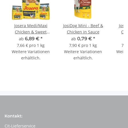
Josera Medi/Maxi
JosiDog Mini - Beef &
Jose
Chicken & Sweet
Chicken in Sauce
Chi
Potato
ab
6,89 €
*
ab
0,79 €
*
a
7,66 € pro 1 kg
7,90 € pro 1 kg
7,2
Weitere Variationen
Weitere Variationen
Weite
erhältlich.
erhältlich.
e
Kontakt:
Cit-Lieferservice