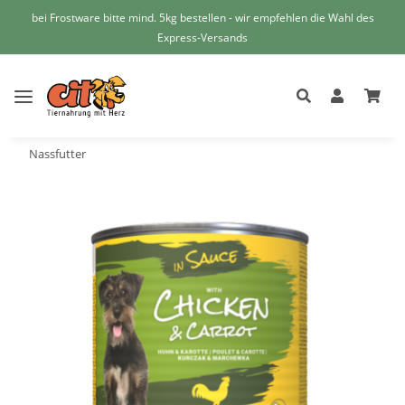
bei Frostware bitte mind. 5kg bestellen - wir empfehlen die Wahl des
Express-Versands
Nassfutter