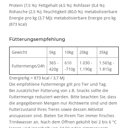
Protein (7,5 %); Fettgehalt (4,5 %); Rohfaser (0,4 %);
Rohasche (2,5 %); Feuchtigkeit (80,0 %); metabolisierbare
Energie pro kg (3,7 MJ); metabolisierbare Energie pro kg
(873 kcal)
Fütterungsempfehlung
Gewicht
5kg
10kg
20kg
35kg
365 -
610
1.030 -
1.565g -
Futtermenge/24h
420g
-710g
1.190g
1.815g
Energie/kg = 873 kcal / 3,7 MJ
Die empfohlene Futtermenge gilt pro Tier und Tag.
Bei zusätzlicher Fütterung von z.B. Snacks sollte die
Futtermenge reduziert werden. Bitte beachten Sie, dass
die angegebenen Mengen nur Richtwerte sind und dem
Futterzustand Ihres Tieres sowie dessen Aktivität
anzupassen sind. Bieten Sie Ihrem Tier immer frisches
Trinkwasser an. Nach dem Öffnen gekühlt bei 2 bis 6 °C