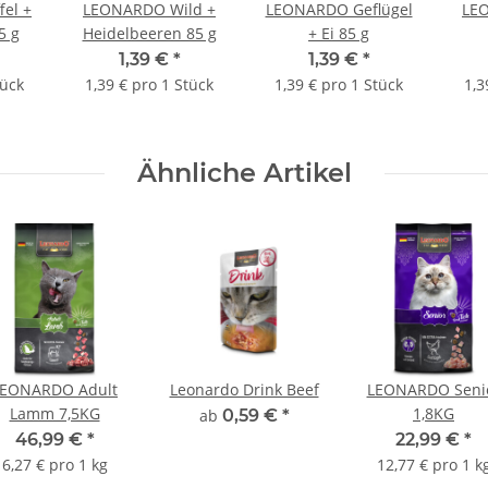
el +
LEONARDO Wild +
LEONARDO Geflügel
LE
5 g
Heidelbeeren 85 g
+ Ei 85 g
1,39 €
*
1,39 €
*
tück
1,39 € pro 1 Stück
1,39 € pro 1 Stück
1,3
Ähnliche Artikel
LEONARDO Adult
Leonardo Drink Beef
LEONARDO Seni
Lamm 7,5KG
1,8KG
ab
0,59 €
*
46,99 €
*
22,99 €
*
6,27 € pro 1 kg
12,77 € pro 1 k