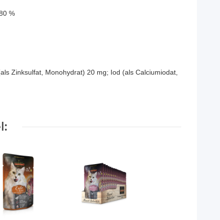
 80 %
als Zinksulfat, Monohydrat) 20 mg; Iod (als Calciumiodat,
l: