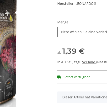
Hersteller:
LEONARDO®
Menge
Bitte wählen Sie eine Variat
1,39 €
ab
inkl. USt. , zzgl.
Versand
(Nassf
Sofort verfügbar
x
Dieser Artikel hat Variatio