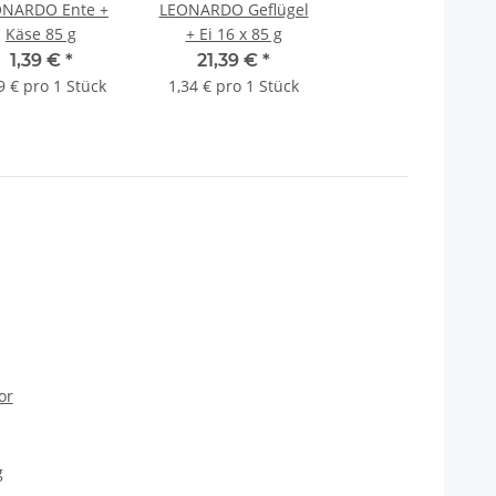
ONARDO Ente +
LEONARDO Geflügel
Käse 85 g
+ Ei 16 x 85 g
1,39 €
*
21,39 €
*
9 € pro 1 Stück
1,34 € pro 1 Stück
or
g