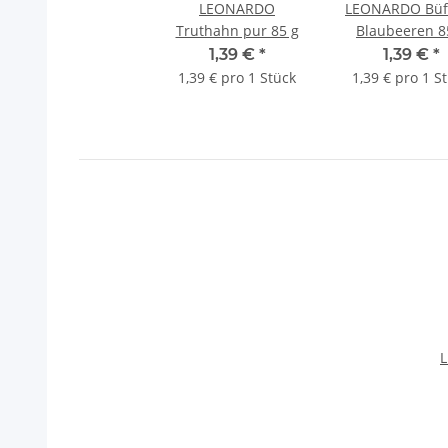
LEONARDO
LEONARDO Büff
Truthahn pur 85 g
Blaubeeren 8
1,39 €
*
1,39 €
*
1,39 € pro 1 Stück
1,39 € pro 1 S