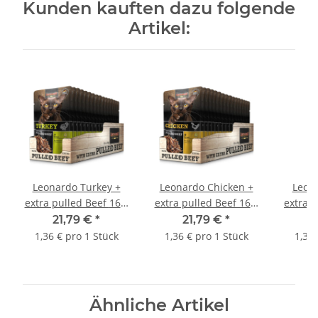
Kunden kauften dazu folgende
Artikel:
Leonardo Turkey +
Leonardo Chicken +
Leona
extra pulled Beef 16 x
extra pulled Beef 16 x
70 g
70 g
21,79 €
*
21,79 €
*
1,36 € pro 1 Stück
1,36 € pro 1 Stück
1,39 
Ähnliche Artikel