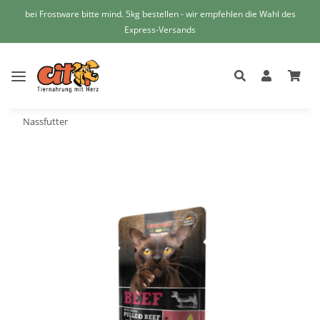
bei Frostware bitte mind. 5kg bestellen - wir empfehlen die Wahl des
Express-Versands
Nassfutter