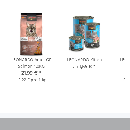
LEONARDO Adult GF
LEONARDO Kitten
LEON
Salmon 1,8KG
ab
1,55 €
*
21,99 €
*
4
12,22 € pro 1 kg
6,2