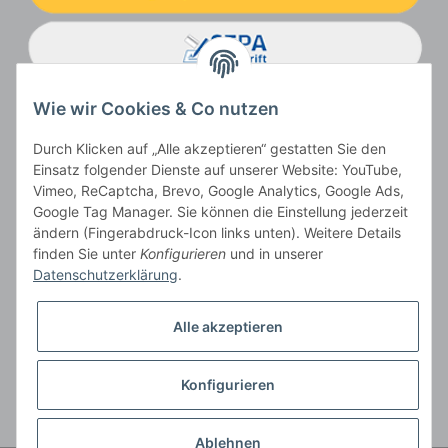
Wie wir Cookies & Co nutzen
Durch Klicken auf „Alle akzeptieren“ gestatten Sie den
Einsatz folgender Dienste auf unserer Website: YouTube,
Vimeo, ReCaptcha, Brevo, Google Analytics, Google Ads,
Google Tag Manager. Sie können die Einstellung jederzeit
ändern (Fingerabdruck-Icon links unten). Weitere Details
Vertrag widerrufen
finden Sie unter
Konfigurieren
und in unserer
Datenschutzerklärung
.
Alle akzeptieren
* Alle Preise inkl. gesetzlicher USt., zzgl.
Versand
, zzgl.
Mindermengenzuschlag
Konfigurieren
Der Gesamtpreis ist abhängig vom Mehrwertsteuersatz des Lieferlandes.
** gilt für Lieferungen innerhalb Deutschlands, Lieferbedingungen für andere
Länder entnehmen Sie bitte der Schaltfläche
Versandinformationen
Ablehnen