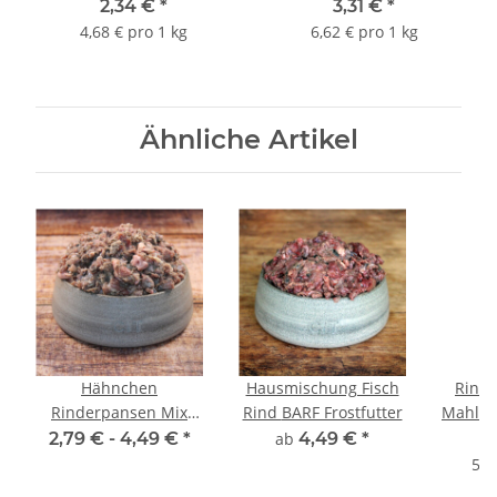
BARF Frostfutter
2,34 €
*
3,31 €
*
4,68 € pro 1 kg
6,62 € pro 1 kg
Ähnliche Artikel
Hähnchen
Hausmischung Fisch
Rindf
Rinderpansen Mix
Rind BARF Frostfutter
Mahlzei
BARF Frostfutter
BARF
2,79 € -
4,49 €
*
ab
4,49 €
*
5,2