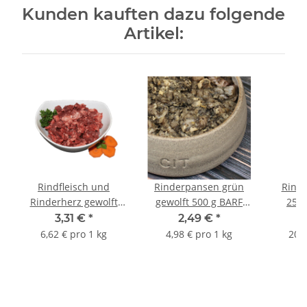
Kunden kauften dazu folgende
Artikel:
Rindfleisch und
Rinderpansen grün
Rinde
Rinderherz gewolft
gewolft 500 g BARF
250 
500 g BARF Frostfutter
Frostfutter
3,31 €
*
2,49 €
*
6,62 € pro 1 kg
4,98 € pro 1 kg
20,6