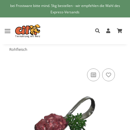
bei Frostware bitte mind. 5kg bestellen - wir empfehlen die Wahl des
Express-Versands
Rohfleisch