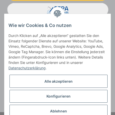
Wie wir Cookies & Co nutzen
Durch Klicken auf „Alle akzeptieren“ gestatten Sie den
Einsatz folgender Dienste auf unserer Website: YouTube,
Vimeo, ReCaptcha, Brevo, Google Analytics, Google Ads,
Google Tag Manager. Sie können die Einstellung jederzeit
ändern (Fingerabdruck-Icon links unten). Weitere Details
Vertrag widerrufen
finden Sie unter
Konfigurieren
und in unserer
Datenschutzerklärung
.
Alle akzeptieren
* Alle Preise inkl. gesetzlicher USt., zzgl.
Versand
, zzgl.
Mindermengenzuschlag
Konfigurieren
Der Gesamtpreis ist abhängig vom Mehrwertsteuersatz des Lieferlandes.
** gilt für Lieferungen innerhalb Deutschlands, Lieferbedingungen für andere
Länder entnehmen Sie bitte der Schaltfläche
Versandinformationen
Ablehnen