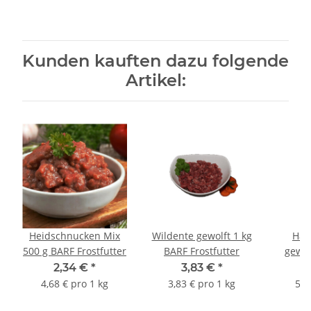
Kunden kauften dazu folgende
Artikel:
Heidschnucken Mix
Wildente gewolft 1 kg
Häh
500 g BARF Frostfutter
BARF Frostfutter
gewol
F
2,34 €
*
3,83 €
*
4,68 € pro 1 kg
3,83 € pro 1 kg
5,9