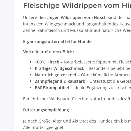
Fleischige Wildrippen vom Hir
Unsere
fleischigen Wildrippen vom Hirsch
sind der na
intensiven Wildgeschmack und langanhaltendes Kauver
Zähne, Zahnfleisch und Muskulatur auf natürliche Wei
Ergänzungsfuttermittel für Hunde
Vorteile auf einen Blick:
100% Hirsch
– Naturbelassene Rippen mit Fleisc
Kräftiger Wildgeschmack
– Besonders beliebt b
Natürlich getrocknet
– Ohne künstliche Aromen, 
Zahnpflegend & kaustark
– Unterstützt die Gebi
BARF-kompatibel
– Ideale Ergänzung zur frisch
Ein ehrlicher Wildsnack für echte Naturfreunde –
kraf
Fütterungsempfehlung
Je nach Größe, Alter und Aktivität des Hundes ein bis
Alleinfutter geeignet.