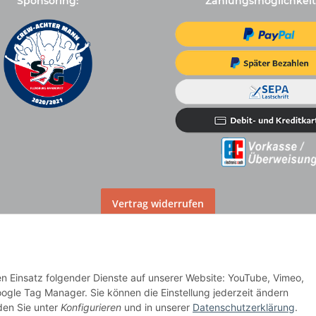
Sponsoring:
Zahlungsmöglichkeit
Vertrag widerrufen
den Einsatz folgender Dienste auf unserer Website: YouTube, Vimeo,
lag
ogle Tag Manager. Sie können die Einstellung jederzeit ändern
nden Sie unter
Konfigurieren
und in unserer
Datenschutzerklärung
.
dere Länder entnehmen Sie bitte der Schaltfläche
Versandinformationen