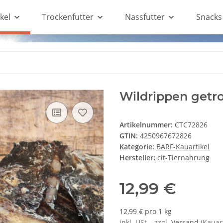
kel
Trockenfutter
Nassfutter
Snacks
Wildrippen getr
Artikelnummer:
CTC72826
GTIN:
4250967672826
Kategorie:
BARF-Kauartikel
Hersteller:
cit-Tiernahrung
12,99 €
12,99 € pro 1 kg
inkl. USt. , zzgl.
Versand
(Kauart