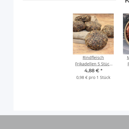
K
Rindfleisch
M
Frikadellen 5 Stück
getrocknet
g
4,88 €
*
0,98 € pro 1 Stück