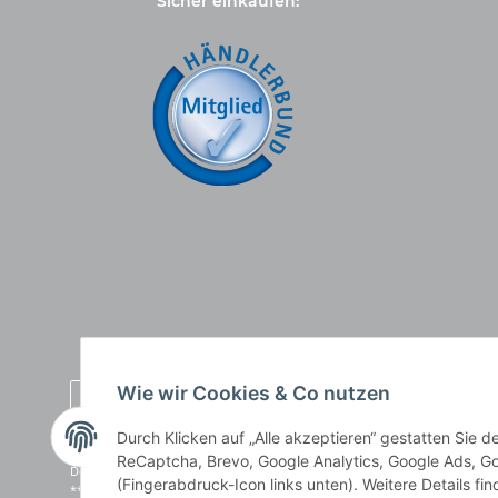
Sicher einkaufen:
Wie wir Cookies & Co nutzen
Durch Klicken auf „Alle akzeptieren“ gestatten Sie 
* Alle Preise inkl. gesetzlicher USt., zzgl.
Versand
, zzgl.
Mindermengenzusch
ReCaptcha, Brevo, Google Analytics, Google Ads, Go
Der Gesamtpreis ist abhängig vom Mehrwertsteuersatz des Lieferlandes.
(Fingerabdruck-Icon links unten). Weitere Details fi
** gilt für Lieferungen innerhalb Deutschlands, Lieferbedingungen für an