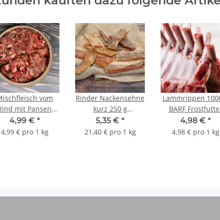
unden kauften dazu folgende Artike
ischfleisch vom
Rinder Nackensehne
Lammrippen 100
Rind mit Pansen
kurz 250 g
BARF Frostfutte
ewolft 1 Kg BARF
getrocknet
4,99 €
*
5,35 €
*
4,98 €
*
Frostfutter
4,99 € pro 1 kg
21,40 € pro 1 kg
4,98 € pro 1 kg