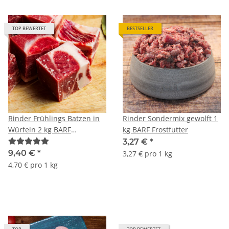
TOP BEWERTET
BESTSELLER
Rinder Frühlings Batzen in
Rinder Sondermix gewolft 1
Würfeln 2 kg BARF
kg BARF Frostfutter
Frostfutter
3,27 €
*
9,40 €
*
3,27 € pro 1 kg
4,70 € pro 1 kg