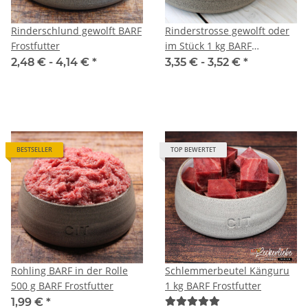
Rinderschlund gewolft BARF
Rinderstrosse gewolft oder
Frostfutter
im Stück 1 kg BARF
Frostfutter
2,48 € -
4,14 €
*
3,35 € -
3,52 €
*
BESTSELLER
TOP BEWERTET
Rohling BARF in der Rolle
Schlemmerbeutel Känguru
500 g BARF Frostfutter
1 kg BARF Frostfutter
1,99 €
*