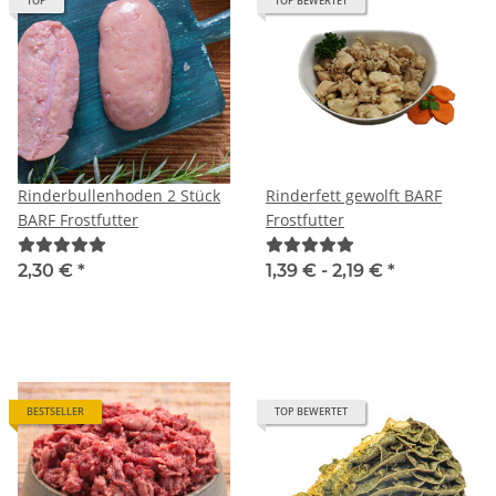
TOP
TOP BEWERTET
Rinderbullenhoden 2 Stück
Rinderfett gewolft BARF
BARF Frostfutter
Frostfutter
2,30 €
*
1,39 € -
2,19 €
*
BESTSELLER
TOP BEWERTET