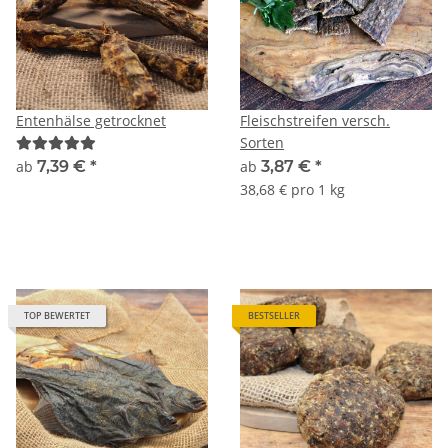
Entenhälse getrocknet
Fleischstreifen versch.
Sorten
ab
7,39 €
*
ab
3,87 €
*
38,68 € pro 1 kg
TOP BEWERTET
BESTSELLER