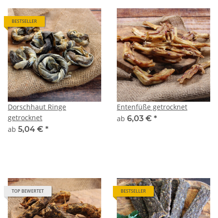
BESTSELLER
Dorschhaut Ringe
Entenfüße getrocknet
getrocknet
ab
6,03 €
*
ab
5,04 €
*
TOP BEWERTET
BESTSELLER