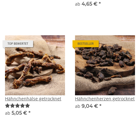
ab
4,65 €
*
TOP BEWERTET
BESTSELLER
Hähnchenhälse getrocknet
Hähnchenherzen getrocknet
ab
9,04 €
*
ab
5,05 €
*