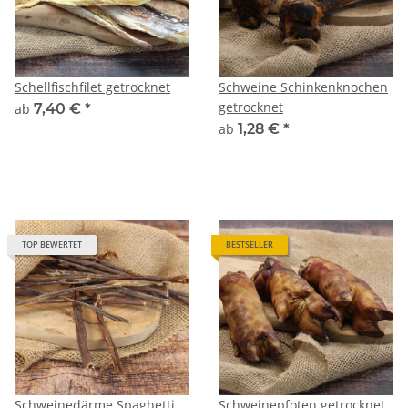
Schellfischfilet getrocknet
Schweine Schinkenknochen
getrocknet
ab
7,40 €
*
ab
1,28 €
*
TOP BEWERTET
BESTSELLER
Schweinedärme Spaghetti
Schweinepfoten getrocknet