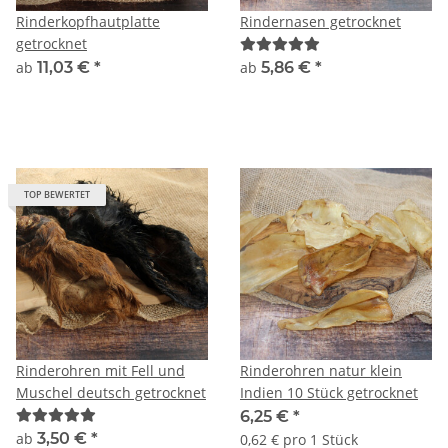
Rinderkopfhautplatte
Rindernasen getrocknet
getrocknet
ab
11,03 €
*
ab
5,86 €
*
TOP BEWERTET
Rinderohren mit Fell und
Rinderohren natur klein
Muschel deutsch getrocknet
Indien 10 Stück getrocknet
6,25 €
*
ab
3,50 €
*
0,62 € pro 1 Stück