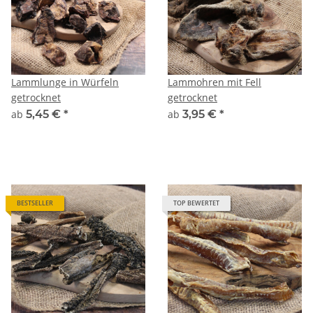
Lammlunge in Würfeln
Lammohren mit Fell
getrocknet
getrocknet
ab
5,45 €
*
ab
3,95 €
*
BESTSELLER
TOP BEWERTET