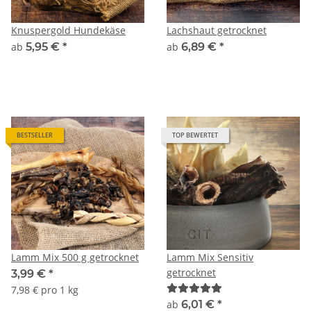
Knuspergold Hundekäse
Lachshaut getrocknet
ab
5,95 €
*
ab
6,89 €
*
BESTSELLER
TOP BEWERTET
Lamm Mix 500 g getrocknet
Lamm Mix Sensitiv
getrocknet
3,99 €
*
7,98 € pro 1 kg
ab
6,01 €
*